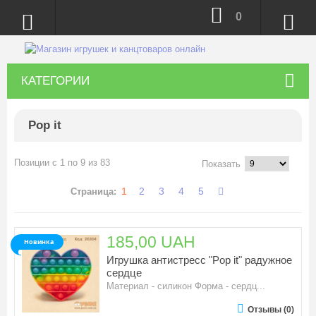
0
КАТЕГОРИИ
Pop it
Позиции с 1 по 9 из 83
Показать
1
2
3
4
5
Страница:
185,00 UAH
Новинка
Игрушка антистресс "Pop it" радужное
сердце
Материал - силикон Форма - сердц...
Отзывы (0)