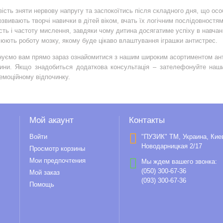
ість зняти нервову напругу та заспокоїтись після складного дня, що осо
озвивають творчі навички в дітей віком, вчать їх логічним послідовност
сть і частоту мислення, завдяки чому дитина досягатиме успіху в навчан
юють роботу мозку, якому буде цікаво влаштування іграшки антистрес.
уємо вам прямо зараз ознайомитися з нашим широким асортиментом анти
тини. Якщо знадобиться додаткова консультація – зателефонуйте наши
ї емоційному відпочинку.
Мой акаунт
Контакты
Войти
"ПУЗИК" ТМ, Украина, Кие
Новодарницкая 2/17
Просмотр корзины
Мои предпочтения
Мы ждем вашего звонка:
(050) 300-67-36
Мой заказ
(093) 300-67-36
Помощь