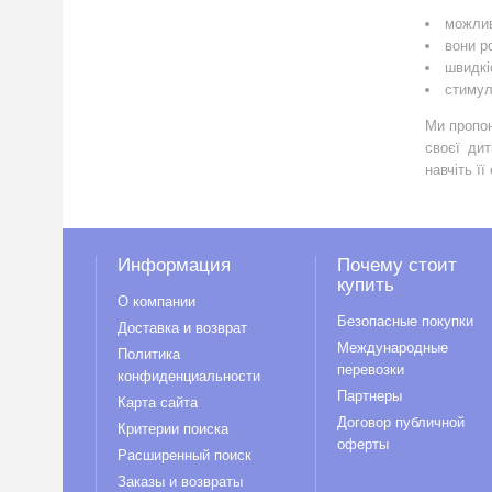
можлив
вони р
швидкі
стимул
Ми пропон
своєї ди
навчіть ї
Информация
Почему стоит
купить
О компании
Безопасные покупки
Доставка и возврат
Международные
Политика
перевозки
конфиденциальности
Партнеры
Карта сайта
Договор публичной
Критерии поиска
оферты
Расширенный поиск
Заказы и возвраты