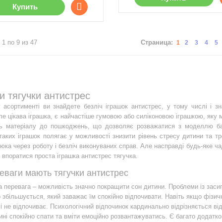
Купить
 1 по 9 из 47
Страница:
1
2
3
4
5
и тягучки антистрес
асортименті ви знайдете безліч іграшок антистрес, у тому числі і зна
ле цікава іграшка, є найчастіше гумовою або силіконовою іграшкою, яку
сть матеріалу до пошкоджень, що дозволяє розважатися з моделлю баг
таких іграшок полягає у можливості знизити рівень стресу дитини та т
юка через роботу і безліч виконуваних справ. Але насправді будь-яке ч
впоратися проста іграшка антистрес тягучка.
реваги мають тягучки антистрес
 перевага – можливість значно покращити сон дитини. Проблеми із засип
 збільшується, який заважає їм спокійно відпочивати. Навіть якщо фізи
і не відпочиває. Психологічний відпочинок кардинально відрізняється ві
ині спокійно спати та вміти емоційно розвантажуватись. Є багато додатко