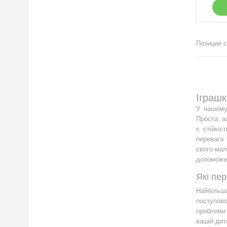
Позиции с
Іграшк
У нашому 
Проста, а
є стійкі
перевага 
свого мал
допоможе 
Які пе
Найбільша
поступово
проблеми 
вашій дит