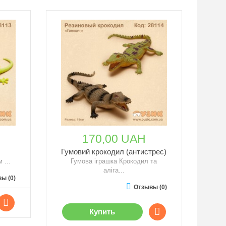
170,00 UAH
Гумовий крокодил (антистрес)
 ...
Гумова іграшка Крокодил та
аліга...
ы (0)
Отзывы (0)
Купить