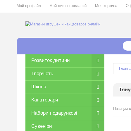
Мой профайл
Мой лист пожеланий
Моя корзина
Оф
Розвиток дитини
Главн
Творчість
Школа
Тяну
Канцтовари
Позиции с
Набори подарункові
Сувеніри