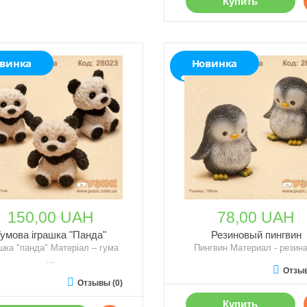
Купить
винка
Новинка
150,00 UAH
78,00 UAH
Гумова іграшка "Панда"
Резиновый пингвин
ашка "панда" Матеріал – гума
Пингвин Материал - резина 
...
Отзыв
Отзывы (0)
Купить