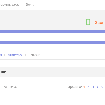
ормить заказ
Войти
Звон
ая
>
Антистрес
>
Тянучки
чки
 1 по 9 из 47
Страница:
1
2
3
4
5