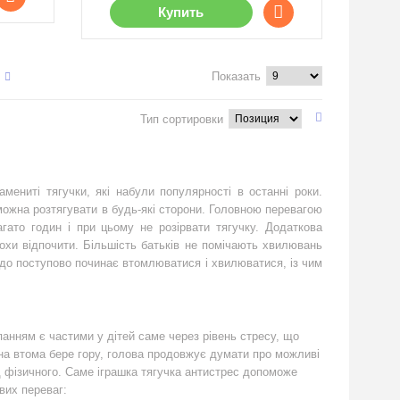
Купить
Показать
Тип сортировки
мениті тягучки, які набули популярності в останні роки.
 можна розтягувати в будь-які сторони. Головною перевагою
ато годин і при цьому не розірвати тягучку. Додаткова
рохи відпочити. Більшість батьків не помічають хвилювань
адо поступово починає втомлюватися і хвилюватися, із чим
анням є частими у дітей саме через рівень стресу, що
чна втома бере гору, голова продовжує думати про можливі
д фізичного. Саме іграшка тягучка антистрес допоможе
вих переваг: