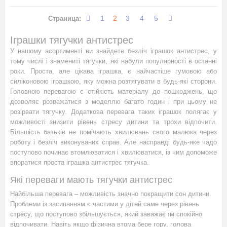
1
2
3
4
5
Страница:
Іграшки тягучки антистрес
У нашому асортименті ви знайдете безліч іграшок антистрес, у
тому числі і знамениті тягучки, які набули популярності в останні
роки. Проста, але цікава іграшка, є найчастіше гумовою або
силіконовою іграшкою, яку можна розтягувати в будь-які сторони.
Головною перевагою є стійкість матеріалу до пошкоджень, що
дозволяє розважатися з моделлю багато годин і при цьому не
розірвати тягучку. Додаткова перевага таких іграшок полягає у
можливості знизити рівень стресу дитини та трохи відпочити.
Більшість батьків не помічають хвилювань свого малюка через
роботу і безліч виконуваних справ. Але насправді будь-яке чадо
поступово починає втомлюватися і хвилюватися, із чим допоможе
впоратися проста іграшка антистрес тягучка.
Які переваги мають тягучки антистрес
Найбільша перевага – можливість значно покращити сон дитини.
Проблеми із засипанням є частими у дітей саме через рівень
стресу, що поступово збільшується, який заважає їм спокійно
відпочивати. Навіть якщо фізична втома бере гору, голова