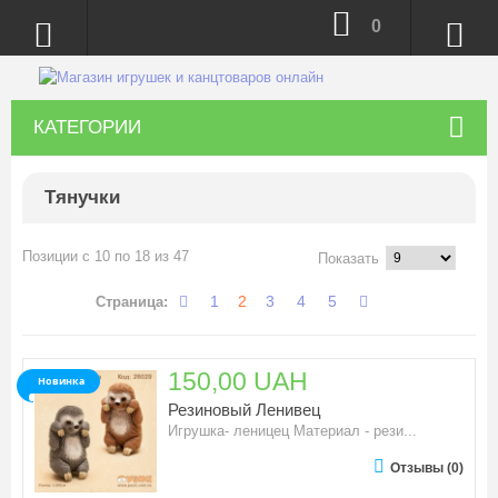
0
КАТЕГОРИИ
Тянучки
Позиции с 10 по 18 из 47
Показать
1
2
3
4
5
Страница:
150,00 UAH
Новинка
Резиновый Ленивец
Игрушка- леницец Материал - рези...
Отзывы (0)