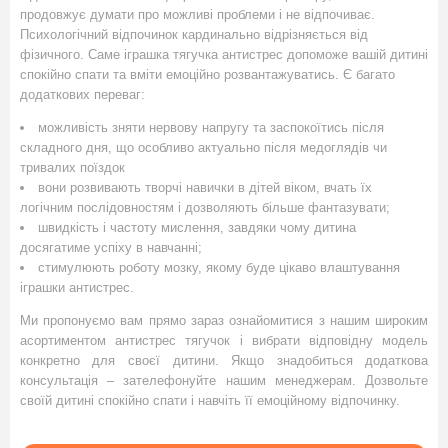
продовжує думати про можливі проблеми і не відпочиває.
Психологічний відпочинок кардинально відрізняється від
фізичного. Саме іграшка тягучка антистрес допоможе вашій дитині
спокійно спати та вміти емоційно розвантажуватись. Є багато
додаткових переваг:
можливість зняти нервову напругу та заспокоїтись після
складного дня, що особливо актуально після медоглядів чи
тривалих поїздок
вони розвивають творчі навички в дітей віком, вчать їх
логічним послідовностям і дозволяють більше фантазувати;
швидкість і частоту мислення, завдяки чому дитина
досягатиме успіху в навчанні;
стимулюють роботу мозку, якому буде цікаво влаштування
іграшки антистрес.
Ми пропонуємо вам прямо зараз ознайомитися з нашим широким
асортиментом антистрес тягучок і вибрати відповідну модель
конкретно для своєї дитини. Якщо знадобиться додаткова
консультація – зателефонуйте нашим менеджерам. Дозвольте
своїй дитині спокійно спати і навчіть її емоційному відпочинку.