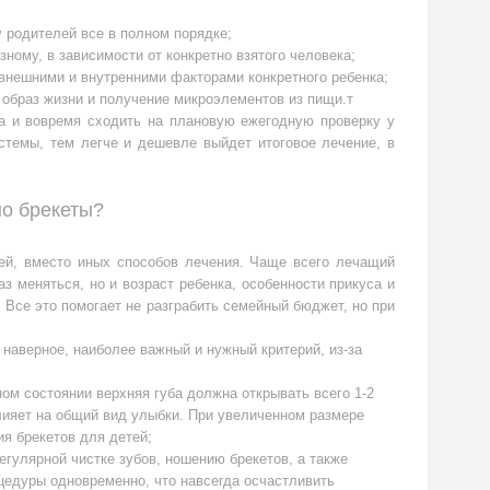
у родителей все в полном порядке;
ному, в зависимости от конкретно взятого человека;
внешними и внутренними факторами конкретного ребенка;
 образ жизни и получение микроэлементов из пищи.т
а и вовремя сходить на плановую ежегодную проверку у
темы, тем легче и дешевле выйдет итоговое лечение, в
но брекеты?
ей, вместо иных способов лечения. Чаще всего лечащий
з меняться, но и возраст ребенка, особенности прикуса и
 Все это помогает не разграбить семейный бюджет, но при
 наверное, наиболее важный и нужный критерий, из-за
ом состоянии верхняя губа должна открывать всего 1-2
лияет на общий вид улыбки. При увеличенном размере
ия брекетов для детей;
егулярной чистке зубов, ношению брекетов, а также
едуры одновременно, что навсегда осчастливить