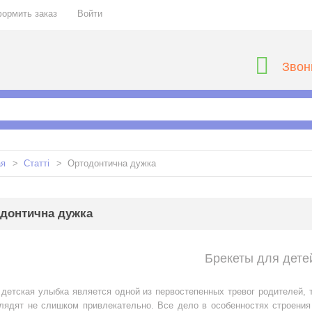
ормить заказ
Войти
Звон
ая
>
Статті
>
Ортодонтична дужка
донтична дужка
Брекеты для дете
детская улыбка является одной из первостепенных тревог родителей, т
глядят не слишком привлекательно. Все дело в особенностях строения