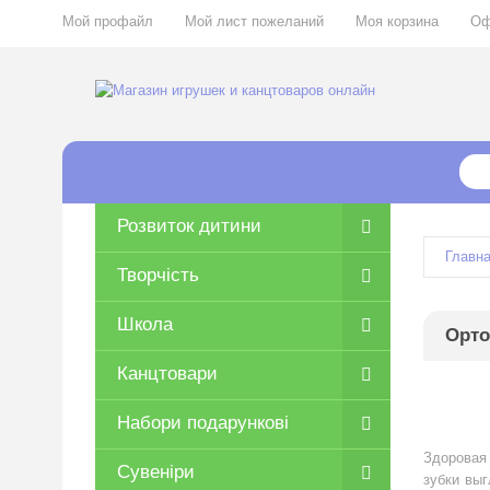
Мой профайл
Мой лист пожеланий
Моя корзина
Оф
Розвиток дитини
Главн
Творчість
Школа
Орто
Канцтовари
Набори подарункові
Здоровая 
Сувеніри
зубки вы