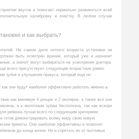
сприятие вкусов и помогает нормально развиваться всей
ополнительную калибровку и очистку. В любом случае
становке и как выбрать?
ителей. На самом деле четкого возраста установки не
 должен быть осмотрен врачем, который уже и назначит
ные, а значит могут выбираться на усмотрение доктора.
аще всего присутствуют следующие возрастные рамки:
ием зубов и улучшения прикуса, который еще не
к как они будут наиболее эффективно работать именно в
твие как минимум 4 резцов и 2 моляров, а также все они
зможна, а к молочным зубам бесполезна, так как вскоре
 для ребенка лучше всего по следующим критериям:
же готов демонстрировать всему миру свою новую
ческие брекеты. Они наиболее эффективны и позволят
ебенком до конца жизни. Но и спрятать их от пытливых