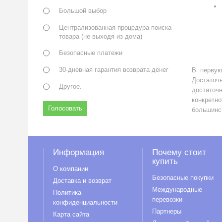
Большой выбор
Централизованная процедура поиска
товара (не выходя из дома)
Безопасные платежи
30-дневная гарантия возврата денег
В первую
Достаточ
Другое.
достаточ
конкретн
Голосовать
большинс
Информация
Почему стоит
купить
О компании
Безопасные покупки
Доставка и возврат
Международные
Политика
перевозки
конфиденциальности
Партнеры
Карта сайта