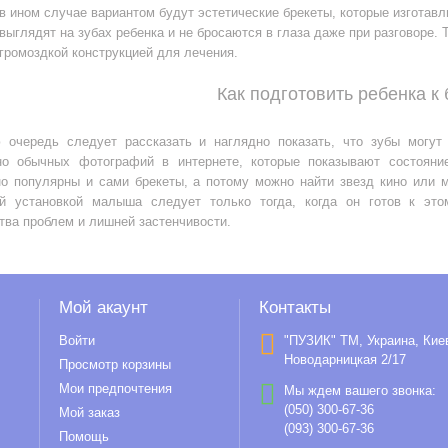
в ином случае вариантом будут эстетические брекеты, которые изготав
выглядят на зубах ребенка и не бросаются в глаза даже при разговоре.
громоздкой конструкцией для лечения.
Как подготовить ребенка к
 очередь следует рассказать и наглядно показать, что зубы могут 
но обычных фотографий в интернете, которые показывают состояни
но популярны и сами брекеты, а потому можно найти звезд кино или м
ой установкой малыша следует только тогда, когда он готов к эт
тва проблем и лишней застенчивости.
Мой акаунт
Контакты
Войти
"ПУЗИК" ТМ, Украина, Кие
Новодарницкая 2/17
Просмотр корзины
Мои предпочтения
Мы ждем вашего звонка:
(050) 300-67-36
Мой заказ
(093) 300-67-36
Помощь