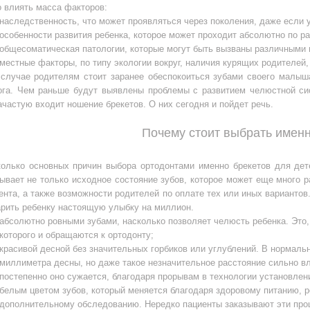
 влиять масса факторов:
наследственность, что может проявляться через поколения, даже если 
особенности развития ребенка, которое может проходит абсолютно по раз
общесоматическая патологии, которые могут быть вызваны различными 
местные факторы, по типу экологии вокруг, наличия курящих родителей,
случае родителям стоит заранее обеспокоиться зубами своего малыш
ога. Чем раньше будут выявлены проблемы с развитием челюстной сис
ачастую входит ношение брекетов. О них сегодня и пойдет речь.
Почему стоит выбрать имен
колько основных причин выбора ортодонтами именно брекетов для дет
ывает не только исходное состояние зубов, которое может еще много ра
нта, а также возможности родителей по оплате тех или иных вариантов.
арить ребенку настоящую улыбку на миллион.
абсолютно ровными зубами, насколько позволяет челюсть ребенка. Это,
которого и обращаются к ортодонту;
красивой десной без значительных горбиков или углублений. В нормальн
миллиметра десны, но даже такое незначительное расстояние сильно в
постепенно оно сужается, благодаря прорывам в технологии установлен
белым цветом зубов, который меняется благодаря здоровому питанию, р
дополнительному обследованию. Нередко пациенты заказывают эти проц