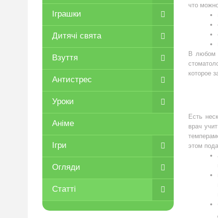
что можно
Іграшки
Дитячі свята
В любом 
Взуття
стоматол
которое з
Антистрес
Уроки
Есть нес
Аніме
врач учит
темпераме
Ігри
этом под
Огляди
Статті