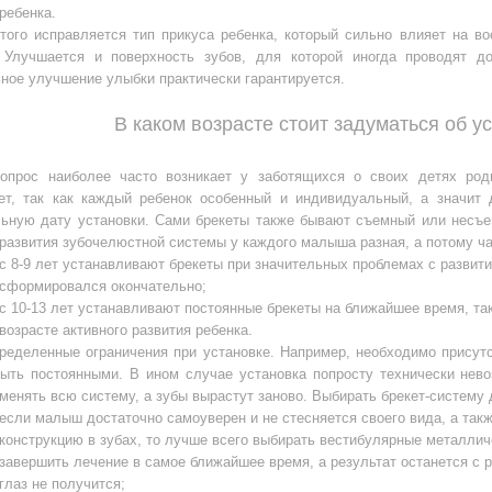
ребенка.
того исправляется тип прикуса ребенка, который сильно влияет на во
 Улучшается и поверхность зубов, для которой иногда проводят д
ное улучшение улыбки практически гарантируется.
В каком возрасте стоит задуматься об у
опрос наиболее часто возникает у заботящихся о своих детях род
ет, так как каждый ребенок особенный и индивидуальный, а значит
льную дату установки. Сами брекеты также бывают съемный или несъем
развития зубочелюстной системы у каждого малыша разная, а потому ч
с 8-9 лет устанавливают брекеты при значительных проблемах с развит
сформировался окончательно;
с 10-13 лет устанавливают постоянные брекеты на ближайшее время, та
возрасте активного развития ребенка.
ределенные ограничения при установке. Например, необходимо присутс
ыть постоянными. В ином случае установка попросту технически нево
менять всю систему, а зубы вырастут заново. Выбирать брекет-систему
если малыш достаточно самоуверен и не стесняется своего вида, а так
конструкцию в зубах, то лучше всего выбирать вестибулярные металли
завершить лечение в самое ближайшее время, а результат останется с р
глаз не получится;