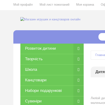
Мой профайл
Мой лист пожеланий
Моя корзина
Оф
Розвиток дитини
Главн
Творчість
Школа
Дитя
Канцтовари
Набори подарункові
Любой де
Сувеніри
маленько