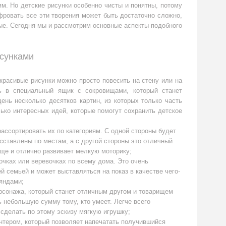
м. Но детские рисунки особенно чисты и понятны, потому
ифровать все эти творения может быть достаточно сложно,
ые. Сегодня мы и рассмотрим основные аспекты подобного
исунками
красивые рисунки можно просто повесить на стену или на
ь в специальный ящик с сокровищами, который станет
ень несколько десятков картин, из которых только часть
ко интересных идей, которые помогут сохранить детское
ассортировать их по категориям. С одной стороны будет
сставлены по местам, а с другой стороны это отличный
еще и отлично развивает мелкую моторику;
очках или веревочках по всему дома. Это очень
й семьей и может выставляться на показ в качестве чего-
ляндами;
ерсонажа, который станет отличным другом и товарищем
ь небольшую сумму тому, кто умеет. Легче всего
 сделать по этому эскизу мягкую игрушку;
нтером, который позволяет напечатать получившийся