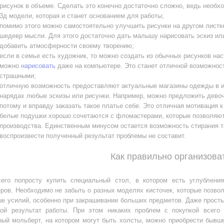
рисунок в объеме. Сделать это конечно достаточно сложно, ведь необ
3д модели, которая и станет основанием для работы;
помимо этого можно самостоятельно улучшить рисунки на другом листк
шедевр мысли. Для этого достаточно дать малышу нарисовать эскиз ил
добавить атмосферности своему творению;
если в семье есть художник, то можно создать из обычных рисунков на
можно
нарисовать
даже на компьютере. Это станет отличной возможност
страшными;
отличную возможность предоставляют актуальные магазины одежды в ин
нарядах любые эскизы или рисунки. Например, можно предложить девочк
потому и вправду заказать такое платье себе. Это отличная мотивация
белые подушки хорошо сочетаются с фломастерами, которые позволяют 
производства. Единственным минусом остается возможность стирания та
воспроизвести полученный результат проблемы не составит.
Как правильно организова
его попросту купить специальный стол, в котором есть углублени
ов. Необходимо не забыть о разных моделях кисточек, которые позвол
ше усилий, особенно при закрашивании больших предметов. Даже прост
вой результат работы. При этом никаких проблем с покупкой всего
ный мольберт, на котором могут быть холсты, можно приобрести бывше