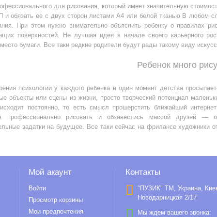
офессионального для рисования, который имеет значительную стоимость
П и обязать ее с двух сторон листами А4 или белой тканью В любом с
ания. При этом нужно внимательно объяснить ребенку о правилах ри
ящих поверхностей. Не лучшая идея в начале своего карьерного рос
место бумаги. Все таки редкие родители будут рады такому виду искус
Ребенок много рису
зрения психологии у каждого ребенка в один момент детства просыпае
е объекты или сцены из жизни, просто творческий потенциал маленько
оисходит постоянно, то есть смысл прошерстить ближайший интерне
ся профессионально рисовать и обзавестись массой друзей — о
ельные задатки на будущее. Все таки сейчас на фрилансе художники о
Мой акаунт
Контакты
Войти
"ПУЗИК" ТМ, Украина, Кие
Новодарницкая 2/17
Просмотр корзины
Мои предпочтения
Мы ждем вашего звонка: