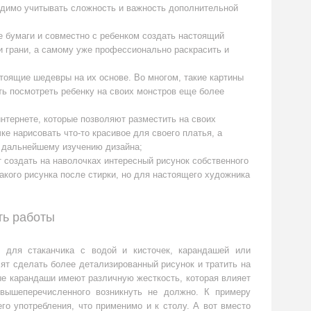
ходимо учитывать сложность и важность дополнительной
е бумаги и совместно с ребенком создать настоящий
и грани, а самому уже профессионально раскрасить и
стоящие шедевры на их основе. Во многом, такие картины
ь посмотреть ребенку на своих монстров еще более
тернете, которые позволяют разместить на своих
е нарисовать что-то красивое для своего платья, а
 к дальнейшему изучению дизайна;
создать на наволочках интересный рисунок собственного
кого рисунка после стирки, но для настоящего художника
ть работы
я для стаканчика с водой и кисточек, карандашей или
ят сделать более детализированный рисунок и тратить на
ые карандаши имеют различную жесткость, которая влияет
 вышеперечисленного возникнуть не должно. К примеру
го употребления, что применимо и к столу. А вот вместо