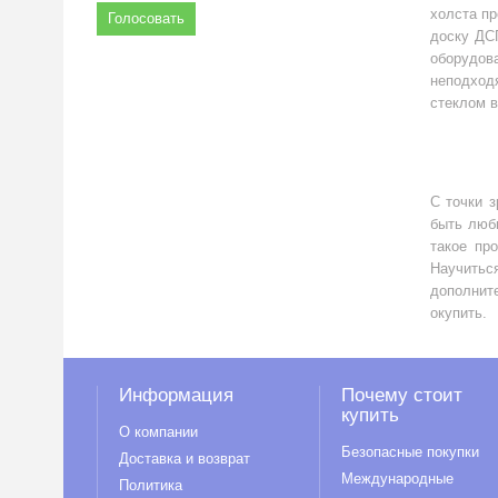
холста пр
Голосовать
доску ДС
оборудов
неподход
стеклом в
С точки 
быть любы
такое пр
Научить
дополнит
окупить.
Информация
Почему стоит
купить
О компании
Безопасные покупки
Доставка и возврат
Международные
Политика