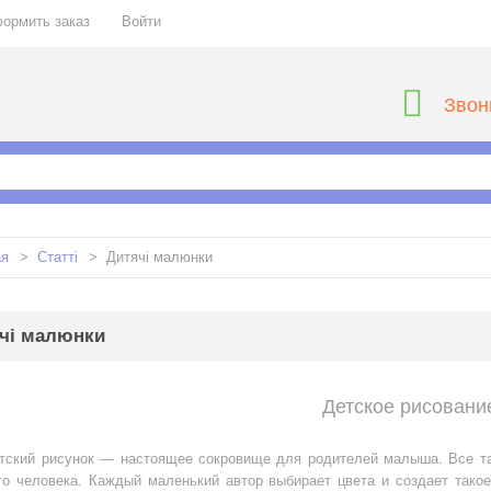
ормить заказ
Войти
Звон
ая
>
Статті
>
Дитячі малюнки
чі малюнки
Детское рисовани
тский рисунок — настоящее сокровище для родителей малыша. Все та
го человека. Каждый маленький автор выбирает цвета и создает такое