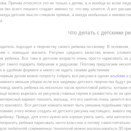
ва. Причем относится это не только к детям, а и вообще ко всем людя
ок без всего лишнего создает именно то, что ему хочется. А вот расш
иногда детские мысли слишком прямые, а иногда необычные и неизвестн
а.
Что делать с детскими р
дитель подходит к творчеству своего ребенка по-своему. В основном, 
ник с помощью магнита. Рисунки среднего качества можно сложит
м ребенка. Все таки в детском возрасте очень просто нарисовать за д
дет смело подарить бабушкам и дедушкам. Поэтому предлагаем несколь
о в удобном формате и никого не задеть своими действиями:
первым делом можно попросту собрать все рисунки в одном
альбоме
и р
намного меньше уборки если все шедевры детского творчества будут ра
повод занять ребенка на несколько часов кропотливой работы, которая 
еще можно вырезать из рисунков главных героев и разместить их на цеп
интересный вариант показать малышу, что его занятие очень ценится все
то красивого. Вся детская комната может быть увешана подобными гир
помимо этого можно создать из детского рисунка настоящего, живого п
ребенку. Правда, для этого нужно или хорошо уметь шить, или заплатит
попросить ребенка нарисовать нечто классное и потому самостоятельно
для любителей современных технологий можно воспользоваться 3D при