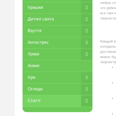
любые сло
Іграшки
что ребен
все таки 
творчеств
Дитячі свята
Взуття
Каждый ро
Антистрес
холодиль
достояние
Уроки
можно бу
творчеств
Аніме
Ігри
Огляди
Статті